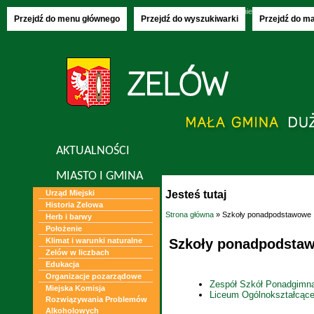
Sunday, 09.08.2026
imieniny:
Klary, Roma
Przejdź do menu głównego
Przejdź do wyszukiwarki
Przejdź do m
AKTUALNOŚCI
MIASTO I GMINA
Jesteś tutaj
Urząd Miejski
Historia Zelowa
Strona główna
» Szkoły ponadpodstawowe
Herb i barwy
Położenie
Szkoły ponadpodsta
Klimat i warunki naturalne
Zelów w liczbach
Edukacja
Organizacje pozarządowe
Zespół Szkół Ponadgimna
Miejska Komisja
Liceum Ogólnokształcące
Rozwiązywania Problemów
Alkoholowych