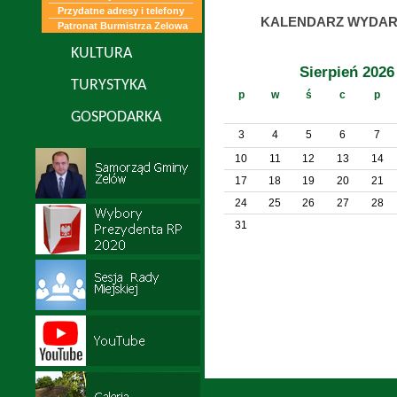
Przydatne adresy i telefony
KALENDARZ WYDAR
Patronat Burmistrza Zelowa
KULTURA
Sierpień 2026
TURYSTYKA
p
w
ś
c
p
GOSPODARKA
3
4
5
6
7
10
11
12
13
14
17
18
19
20
21
24
25
26
27
28
31