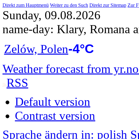
Direkt zum Hauptmenü
Weiter zu den Such
Direkt zur Sitemap
Zur F
Sunday, 09.08.2026
name-day:
Klary, Romana 
-4°C
Zelów, Polen
Weather forecast from yr.no
RSS
Default version
Contrast version
Sprache ändern in:
polish
S