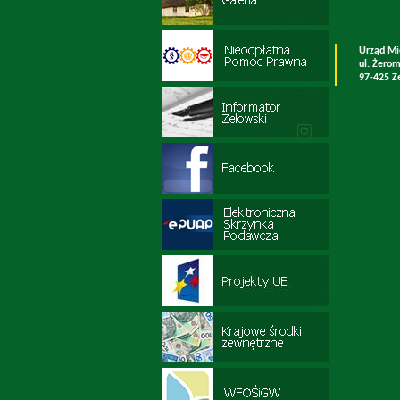
Urząd Mi
ul. Żero
97-425 Z