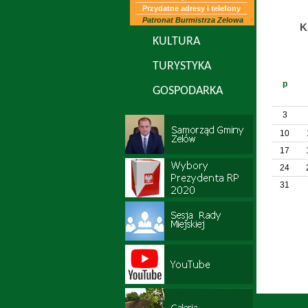
Przydatne adresy i telefony
Patronat Burmistrza Zelowa
K
KULTURA
TURYSTYKA
p
GOSPODARKA
3
10
17
24
31