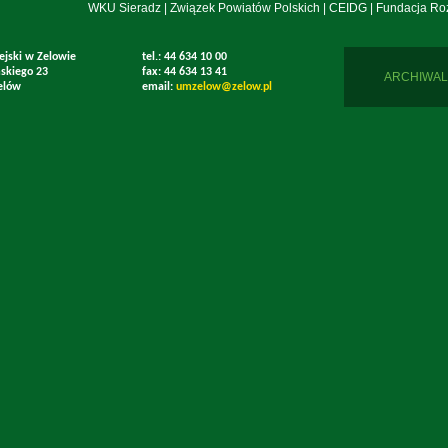
WKU Sieradz
|
Związek Powiatów Polskich
|
CEIDG
|
Fundacja Ro
ejski w Zelowie
tel.: 44 634 10 00
mskiego 23
fax: 44 634 13 41
ARCHIWAL
elów
email:
umzelow@zelow.pl