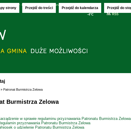
.2026
imieniny:
Donaty, Olechny i Kajetana
apy strony
Przejdź do treści
Przejdź do kalendarza
Przejdź do sto
RSS
-4°C
taj
» Patronat Burmistrza Zelowa
at Burmistrza Zelowa
arządzenie w sprawie regulaminu przyznawania Patronatu Burmistrza Zelowa
egulamin przyznawania Patronatu Burmistrza Zelowa
niosek o udzielenie Patronatu Burmistrza Zelowa