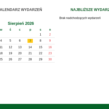
ALENDARZ WYDARZEŃ
NAJBLIŻSZE WYDAR
Brak nadchodzących wydarzeń
Sierpień 2026
w
ś
c
p
s
n
1
2
4
5
6
8
9
7
11
12
13
14
15
16
18
19
20
21
22
23
25
26
27
28
29
30