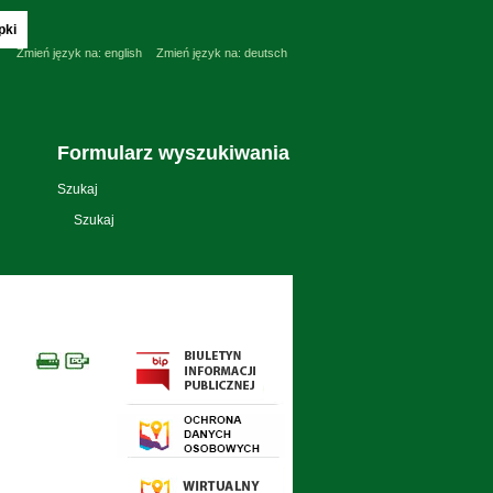
pki
Zmień język na:
english
Zmień język na:
deutsch
Formularz wyszukiwania
Szukaj