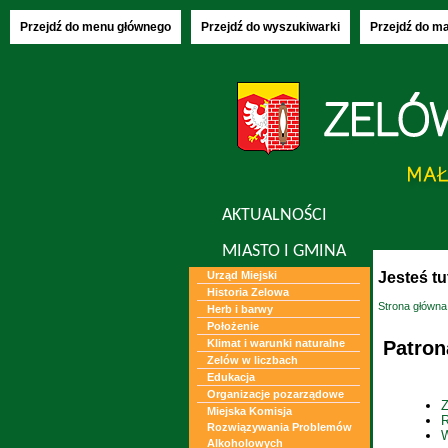
Piątek, 07.08
Przejdź do menu głównego
Przejdź do wyszukiwarki
Przejdź do m
AKTUALNOŚCI
MIASTO I GMINA
Jesteś tu
Urząd Miejski
Historia Zelowa
Strona główna
Herb i barwy
Położenie
Patron
Klimat i warunki naturalne
Zelów w liczbach
Edukacja
Organizacje pozarządowe
Z
Miejska Komisja
R
Rozwiązywania Problemów
W
Alkoholowych