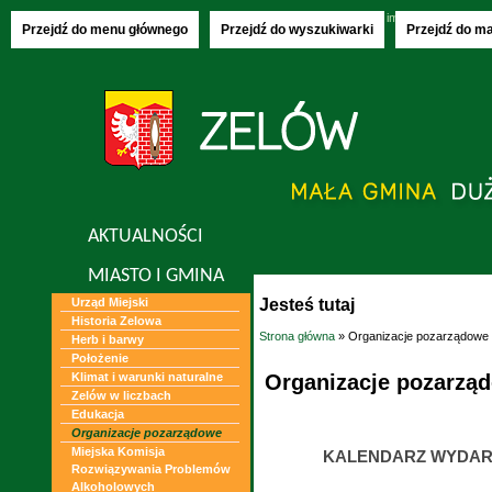
Czwartek, 06.08.2026
imieniny:
Jakuba, S
Przejdź do menu głównego
Przejdź do wyszukiwarki
Przejdź do m
AKTUALNOŚCI
MIASTO I GMINA
Jesteś tutaj
Urząd Miejski
Historia Zelowa
Strona główna
» Organizacje pozarządowe
Herb i barwy
Położenie
Organizacje pozarzą
Klimat i warunki naturalne
Zelów w liczbach
Edukacja
Organizacje pozarządowe
Miejska Komisja
KALENDARZ WYDAR
Rozwiązywania Problemów
Alkoholowych