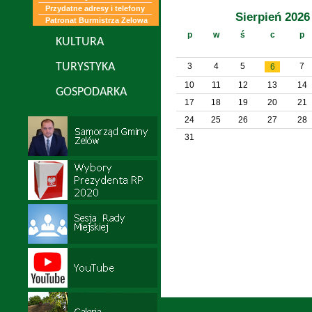
Przydatne adresy i telefony
Sierpień 2026
Patronat Burmistrza Zelowa
p
w
ś
c
p
KULTURA
TURYSTYKA
3
4
5
7
6
10
11
12
13
14
GOSPODARKA
17
18
19
20
21
24
25
26
27
28
31