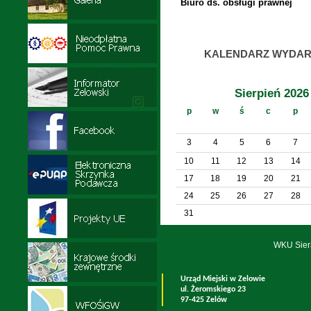
Biuro ds. obsługi prawnej
KALENDARZ WYDAR
Sierpień 2026
p
w
ś
c
p
3
4
5
6
7
10
11
12
13
14
17
18
19
20
21
24
25
26
27
28
31
WKU Sier
Urząd Miejski w Zelowie
ul. Żeromskiego 23
97-425 Zelów