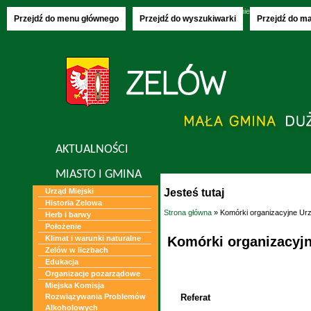
Sunday, 09.08.2026
imieniny:
Klary, Roma
Przejdź do menu głównego
Przejdź do wyszukiwarki
Przejdź do m
AKTUALNOŚCI
MIASTO I GMINA
Jesteś tutaj
Urząd Miejski
Historia Zelowa
Strona główna
» Komórki organizacyjne Urz
Herb i barwy
Położenie
Komórki organizacyjn
Klimat i warunki naturalne
Zelów w liczbach
Edukacja
Organizacje pozarządowe
Miejska Komisja
Referat
Rozwiązywania Problemów
Alkoholowych