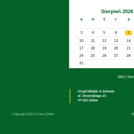
Sierpień 2026
p
w
ś
c
p
3
4
5
6
7
10
11
12
13
14
17
18
19
20
21
24
25
26
27
28
31
WKU Sier
Urząd Miejski w Zelowie
ul. Żeromskiego 23
97-425 Zelów
Copyright 2012 Gmina Zelów
M