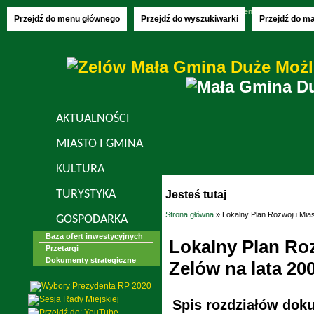
Piątek, 07.08.2026
imieniny:
Donaty, Olech
Przejdź do menu głównego
Przejdź do wyszukiwarki
Przejdź do m
AKTUALNOŚCI
MIASTO I GMINA
KULTURA
TURYSTYKA
Jesteś tutaj
Strona główna
» Lokalny Plan Rozwoju Mias
GOSPODARKA
Baza ofert inwestycyjnych
Lokalny Plan Ro
Przetargi
Dokumenty strategiczne
Zelów na lata 20
Spis rozdziałów dok