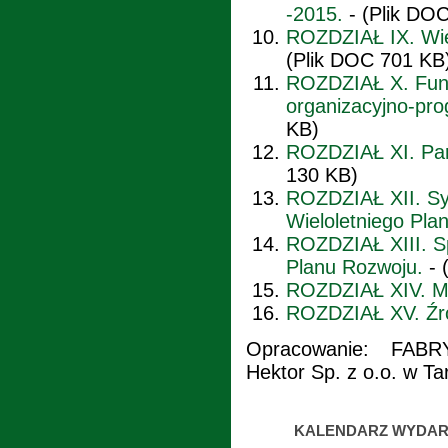
-2015.
- (Plik DO
ROZDZIAŁ IX. Wiel
(Plik DOC 701 KB
ROZDZIAŁ X. Fund
organizacyjno-pr
KB)
ROZDZIAŁ XI. Par
130 KB)
ROZDZIAŁ XII. Sy
Wieloletniego Pla
ROZDZIAŁ XIII. S
Planu Rozwoju.
- 
ROZDZIAŁ XIV. Mar
ROZDZIAŁ XV. Źró
Opracowanie: FAB
Hektor Sp. z o.o. w Ta
KALENDARZ WYDAR