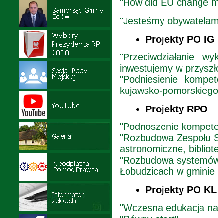
"How did EU change my
"Jesteśmy obywatelam
Projekty PO IG
"Przeciwdziałanie 
inwestujemy w przyszł
"Podniesienie kompe
kujawsko-pomorskiego 
Projekty RPO
"Podnoszenie kompeten
"Rozbudowa Zespołu S
astronomiczne, biblio
"Rozbudowa systemów 
Łobudzicach w gminie
Projekty PO KL
"Wczesna edukacja n