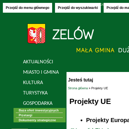
Poniedziałek, 10.08.2026
imieniny:
Bianki,
Przejdź do menu głównego
Przejdź do wyszukiwarki
Przejdź do m
AKTUALNOŚCI
MIASTO I GMINA
Jesteś tutaj
KULTURA
Strona główna
» Projekty UE
TURYSTYKA
Projekty UE
GOSPODARKA
Baza ofert inwestycyjnych
Przetargi
Projekty Europa
Dokumenty strategiczne