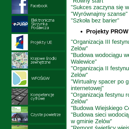
"Równy start"
"Sukces zaczyna się w
"Wyrównajmy szanse"
"Szkoła bez barier"
Projekty PROW
"Organizacja III festy
Zelów"
"Budowa wodociągu we 
Walewice"
"Organizacja II festyn
Zelów"
"Wirtualny spacer po g
internetowej"
"Organizacja festynu 
Zelów"
"Budowa Wiejskiego C
"Budowa sieci wodocią
w gminie Zelów"
"Remont świetlicy wiej