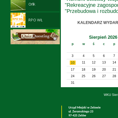
"Rekreacyjne zagospod
"Przebudowa i rozbudow
KALENDARZ WYDAR
Sierpień 2026
p
w
ś
c
p
3
4
5
6
7
11
12
13
14
10
17
18
19
20
21
24
25
26
27
28
31
WKU Sier
Urząd Miejski w Zelowie
ul. Żeromskiego 23
97-425 Zelów