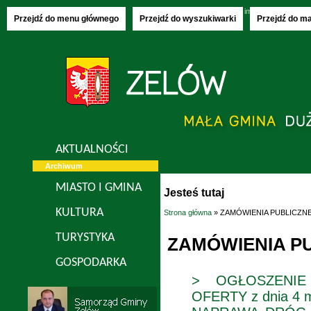
Czwartek, 06.08.2026
imieniny:
Jakuba, S
Przejdź do menu głównego
Przejdź do wyszukiwarki
Przejdź do m
AKTUALNOŚCI
Archiwum
MIASTO I GMINA
Jesteś tutaj
KULTURA
Strona główna
» ZAMÓWIENIA PUBLICZN
TURYSTYKA
ZAMÓWIENIA P
GOSPODARKA
> OGŁOSZENIE
OFERTY z dnia 4 m