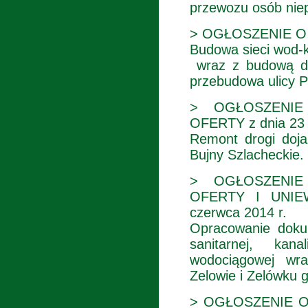
przewozu osób nie
> OGŁOSZENIE O Z
Budowa sieci wod-k
wraz z budową dro
przebudowa ulicy P
> OGŁOSZENIE
OFERTY z dnia 23 
Remont drogi doja
Bujny Szlacheckie.
> OGŁOSZENIE
OFERTY I UNIE
czerwca 2014 r.
Opracowanie dokum
sanitarnej, kana
wodociągowej wr
Zelowie i Zelówku 
> OGŁOSZENIE O