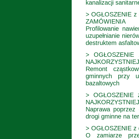
kanalizacji sanitarn
> OGŁOSZENIE z d
ZAMÓWIENIA
Profilowanie nawi
uzupełnianie nier
destruktem asfalt
> OGŁOSZENIE 
NAJKORZYSTNIEJ
Remont cząstkow
gminnych przy u
bazaltowych
> OGŁOSZENIE z
NAJKORZYSTNIEJ
Naprawa poprzez 
drogi gminne na te
> OGŁOSZENIE z dn
O zamiarze prze