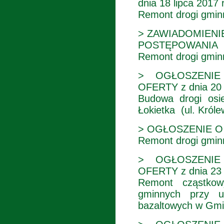
dnia 18 lipca 2017 r
Remont drogi gminne
> ZAWIADOMIENIE 
POSTĘPOWANIA
Remont drogi gmin
> OGŁOSZENIE
OFERTY z dnia 20 
Budowa drogi osi
Łokietka (ul. Król
> OGŁOSZENIE O Z
Remont drogi gmin
> OGŁOSZENIE
OFERTY z dnia 23 
Remont cząstkow
gminnych przy u
bazaltowych w Gmi