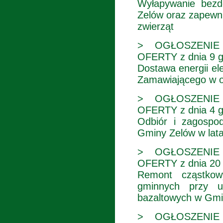
Wyłapywanie bezd
Zelów oraz zapewni
zwierząt
> OGŁOSZENIE
OFERTY z dnia 9 gr
Dostawa energii ele
Zamawiającego w ok
> OGŁOSZENIE
OFERTY z dnia 4 gr
Odbiór i zagospo
Gminy Zelów w lat
> OGŁOSZENIE
OFERTY z dnia 20 l
Remont cząstkow
gminnych przy u
bazaltowych w Gmi
> OGŁOSZENIE