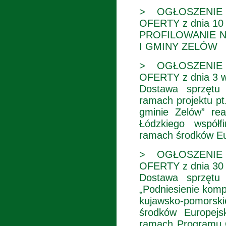
> OGŁOSZENIE
OFERTY z dnia 10 
PROFILOWANIE N
I GMINY ZELÓW
> OGŁOSZENIE
OFERTY z dnia 3 w
Dostawa sprzętu
ramach projektu pt
gminie Zelów” r
Łódzkiego współ
ramach środków Eu
> OGŁOSZENIE
OFERTY z dnia 30 
Dostawa sprzętu
„Podniesienie kom
kujawsko-pomorsk
środków Europejs
ramach Programu O