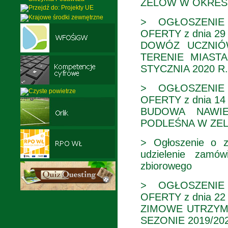
ZELÓW W OKRESIE 
> OGŁOSZENIE
OFERTY z dnia 29 l
DOWÓZ UCZNIÓ
TERENIE MIAS
STYCZNIA 2020 R
>
OGŁOSZENIE
OFERTY z dnia 14 l
BUDOWA NAWIE
PODLEŚNA W ZE
> Ogłoszenie o z
udzielenie zamów
zbiorowego
> OGŁOSZENIE
OFERTY z dnia 22 p
ZIMOWE UTRZYM
SEZONIE 2019/20