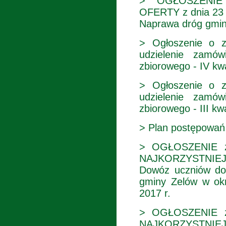
> OGŁOSZENIE
OFERTY z dnia 23 
Naprawa dróg gmin
> Ogłoszenie o z
udzielenie zamów
zbiorowego - IV kwa
> Ogłoszenie o z
udzielenie zamów
zbiorowego - III kwa
> Plan postępowań
> OGŁOSZENIE z
NAJKORZYSTNIEJ
Dowóz uczniów do 
gminy Zelów w okr
2017 r.
> OGŁOSZENIE z
NAJKORZYSTNIEJ