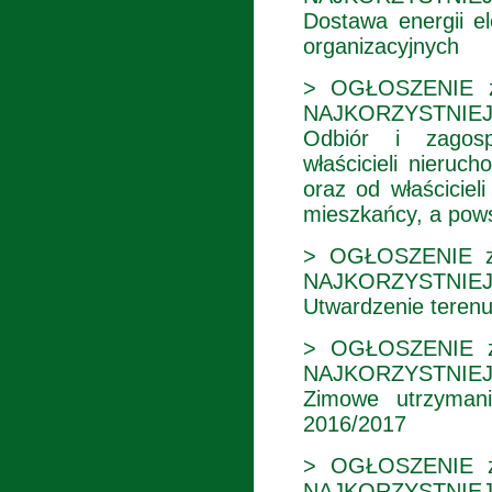
Dostawa energii e
organizacyjnych
> OGŁOSZENIE z
NAJKORZYSTNIEJ
Odbiór i zagos
właścicieli nieruc
oraz od właściciel
mieszkańcy, a pow
> OGŁOSZENIE z 
NAJKORZYSTNIEJ
Utwardzenie terenu
> OGŁOSZENIE z
NAJKORZYSTNIEJ
Zimowe utrzymani
2016/2017
> OGŁOSZENIE z
NAJKORZYSTNIEJ