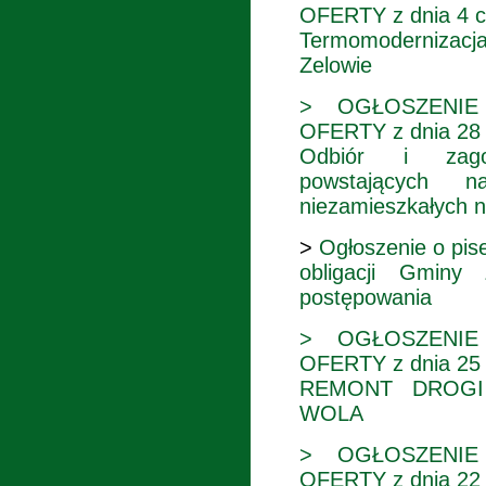
OFERTY z dnia 4 c
Termomodernizac
Zelowie
> OGŁOSZENIE
OFERTY z dnia 28 
Odbiór i zago
powstających n
niezamieszkałych n
>
Ogłoszenie o pi
obligacji Gminy
postępowania
> OGŁOSZENIE
OFERTY z dnia 25 
REMONT DROGI
WOLA
> OGŁOSZENIE
OFERTY z dnia 22 