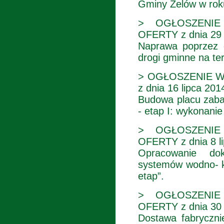
Gminy Zelów w rok
> OGŁOSZENIE
OFERTY z dnia 29 l
Naprawa poprzez 
drogi gminne na te
> OGŁOSZENIE 
z dnia 16 lipca 2014
Budowa placu zaba
- etap I: wykonani
> OGŁOSZENIE
OFERTY z dnia 8 li
Opracowanie dok
systemów wodno- ka
etap”.
> OGŁOSZENIE
OFERTY z dnia 30 
Dostawa fabryczn