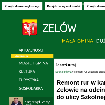
Sunday, 09.08.2026
imieniny:
Klary, Roma
Przejdź do menu głównego
Przejdź do wyszukiwarki
Przejdź do m
AKTUALNOŚCI
Archiwum
MIASTO I GMINA
Jesteś tutaj
KULTURA
Strona główna
» Remont rur w kanale ciepło
TURYSTYKA
Remont rur w ka
Zelowie na odcin
GOSPODARKA
do ulicy Szkolnej