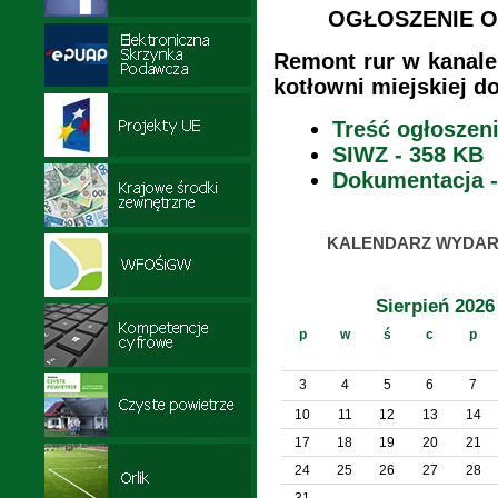
OGŁOSZENIE O Z
Remont rur w kanale
kotłowni miejskiej do
Treść ogłoszeni
SIWZ - 358 KB
Dokumentacja -
KALENDARZ WYDAR
Sierpień 2026
p
w
ś
c
p
3
4
5
6
7
10
11
12
13
14
17
18
19
20
21
24
25
26
27
28
31