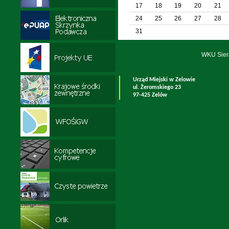
17
18
19
20
21
24
25
26
27
28
31
WKU Sier
Urząd Miejski w Zelowie
ul. Żeromskiego 23
97-425 Zelów