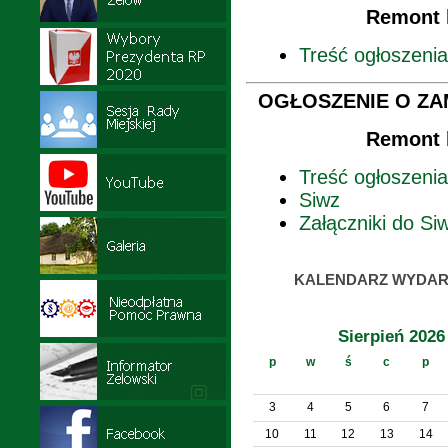
Remont 
Treść ogłoszenia
OGŁOSZENIE O ZAMÓ
Remont 
Treść ogłoszenia
Siwz
Załączniki do Si
KALENDARZ WYDAR
Sierpień 2026
p
w
ś
c
p
3
4
5
6
7
10
11
12
13
14