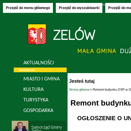
Saturday, 08.08.2026
imieniny:
Izy, Rajmu
Przejdź do menu głównego
Przejdź do wyszukiwarki
Przejdź do m
AKTUALNOŚCI
Archiwum
MIASTO I GMINA
Jesteś tutaj
KULTURA
Strona główna
» Remont budynku OSP w G
TURYSTYKA
Remont budynku
GOSPODARKA
OGŁOSZENIE O UN