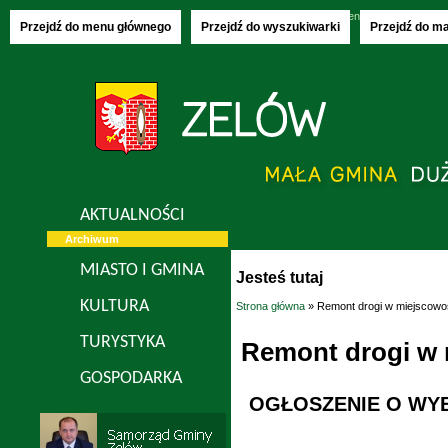
Piątek, 07.08.2026
imieniny:
Donaty, Olech
Przejdź do menu głównego
Przejdź do wyszukiwarki
Przejdź do m
AKTUALNOŚCI
Archiwum
MIASTO I GMINA
Jesteś tutaj
KULTURA
Strona główna
» Remont drogi w miejscowo
TURYSTYKA
Remont drogi w 
GOSPODARKA
OGŁOSZENIE O WYB