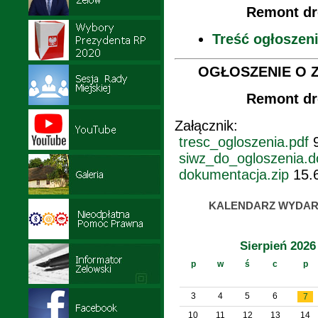
Remont dr
Treść ogłoszen
OGŁOSZENIE O ZA
Remont dr
Załącznik:
tresc_ogloszenia.pdf
9
siwz_do_ogloszenia.d
dokumentacja.zip
15.
KALENDARZ WYDAR
Sierpień 2026
p
w
ś
c
p
3
4
5
6
7
10
11
12
13
14