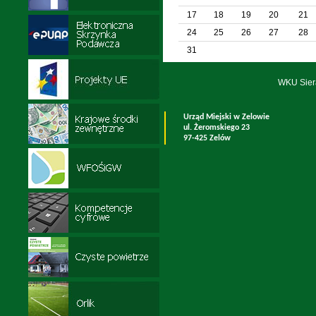
17
18
19
20
21
24
25
26
27
28
31
WKU Sier
Urząd Miejski w Zelowie
ul. Żeromskiego 23
97-425 Zelów