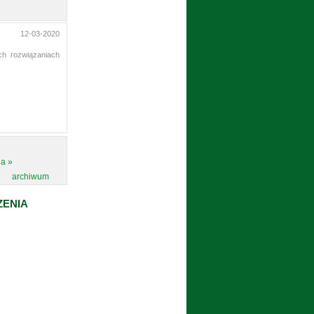
12-03-2020
ch rozwiązaniach
ia »
archiwum
ZENIA