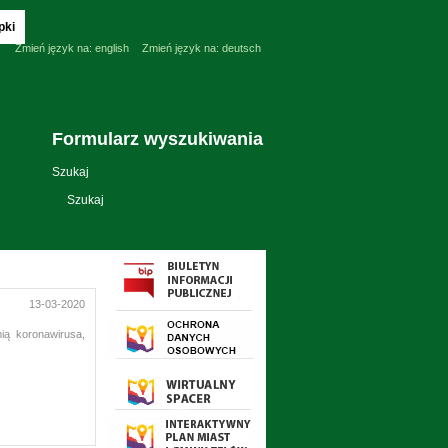
pki
Zmień język na:
english
Zmień język na:
deutsch
Formularz wyszukiwania
Szukaj
13-03-2020
ią koronawirusa,