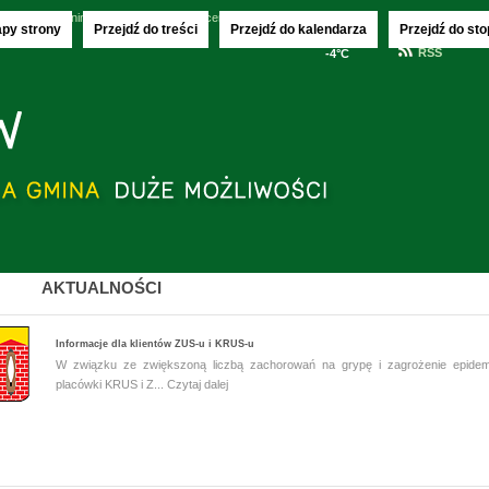
.08.2026
imieniny:
Jakuba, Sławy i Wincentego
apy strony
Przejdź do treści
Przejdź do kalendarza
Przejdź do sto
RSS
-4°C
AKTUALNOŚCI
Informacje dla klientów ZUS-u i KRUS-u
W związku ze zwiększoną liczbą zachorowań na grypę i zagrożenie epidem
placówki KRUS i Z...
Czytaj dalej