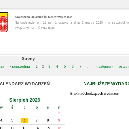
Zawieszenie działalności ŚDS w Walewicach
Na podstawie art. 11 ust. 1 ustawy z dnia 2 marca 2020 r. o szczególny
związanych z ...
Czytaj dalej
Strony
sza
‹ poprzednia
1
2
3
4
5
6
7
…
następna ›
ostatn
ALENDARZ WYDARZEŃ
NAJBLIŻSZE WYDAR
Brak nadchodzących wydarzeń
Sierpień 2026
w
ś
c
p
s
n
1
2
4
5
7
8
9
6
11
12
13
14
15
16