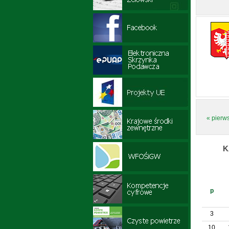
« pierw
K
p
3
10