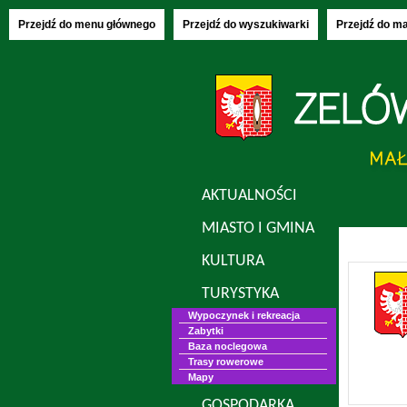
Czwartek, 06
Przejdź do menu głównego
Przejdź do wyszukiwarki
Przejdź do m
AKTUALNOŚCI
MIASTO I GMINA
KULTURA
TURYSTYKA
Wypoczynek i rekreacja
Zabytki
Baza noclegowa
Trasy rowerowe
Mapy
GOSPODARKA