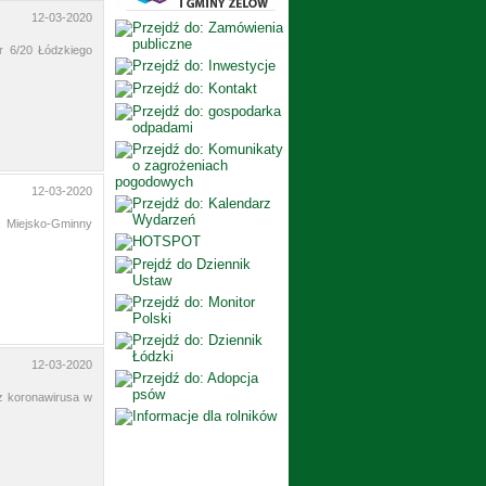
12-03-2020
r 6/20 Łódzkiego
12-03-2020
, Miejsko-Gminny
12-03-2020
z koronawirusa w