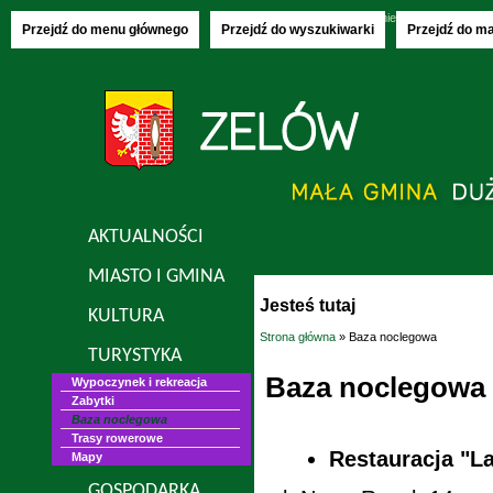
Sunday, 09.08.2026
imieniny:
Klary, Roma
Przejdź do menu głównego
Przejdź do wyszukiwarki
Przejdź do m
AKTUALNOŚCI
MIASTO I GMINA
Jesteś tutaj
KULTURA
Strona główna
» Baza noclegowa
TURYSTYKA
Baza noclegowa
Wypoczynek i rekreacja
Zabytki
Baza noclegowa
Trasy rowerowe
Restauracja "La
Mapy
GOSPODARKA