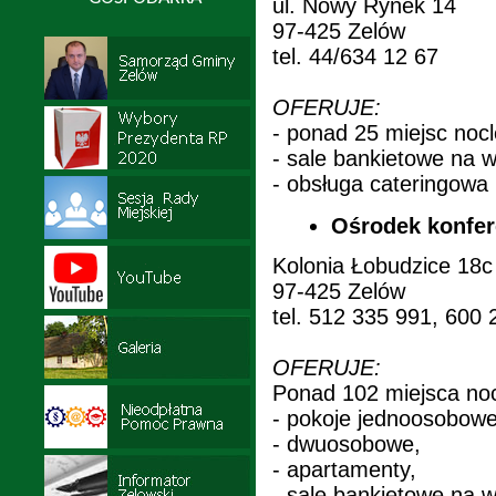
ul. Nowy Rynek 14
97-425 Zelów
tel. 44/634 12 67
OFERUJE:
- ponad 25 miejsc noc
- sale bankietowe na 
- obsługa cateringowa
Ośrodek konfer
Kolonia Łobudzice 18c
97-425 Zelów
tel. 512 335 991, 600
OFERUJE:
Ponad 102 miejsca no
- pokoje jednoosobowe
- dwuosobowe,
- apartamenty,
- sale bankietowe na w