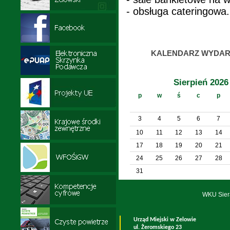
- obsługa cateringowa.
KALENDARZ WYDAR
Sierpień 2026
p
w
ś
c
p
3
4
5
6
7
10
11
12
13
14
17
18
19
20
21
24
25
26
27
28
31
WKU Sier
Urząd Miejski w Zelowie
ul. Żeromskiego 23