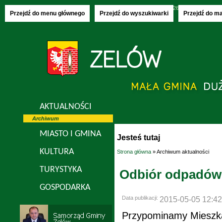
Poniedziałek, 10.08.2026
imieniny:
Bianki,
Przejdź do menu głównego
Przejdź do wyszukiwarki
Przejdź do m
AKTUALNOŚCI
Archiwum
MIASTO I GMINA
Jesteś tutaj
KULTURA
Strona główna
» Archiwum aktualności
TURYSTYKA
Odbiór odpadów
GOSPODARKA
Data publikacji:
2015-05-05 12:42
Przypominamy Mieszka