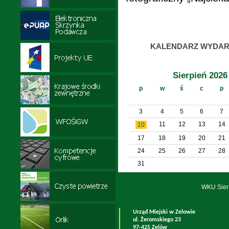
KALENDARZ WYDAR
Sierpień 2026
p
w
ś
c
p
3
4
5
6
7
11
12
13
14
10
17
18
19
20
21
24
25
26
27
28
31
WKU Sier
Urząd Miejski w Zelowie
ul. Żeromskiego 23
97-425 Zelów