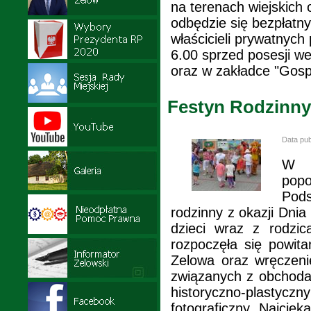
na terenach wiejskich
odbędzie się bezpłatn
właścicieli prywatnych
6.00 sprzed posesji 
oraz w zakładce "Gos
Festyn Rodzinny
Data pub
W d
pop
Pods
rodzinny z okazji Dnia
dzieci wraz z rodzic
rozpoczęła się powit
Zelowa oraz wręczen
związanych z obchodam
historyczno-plastyc
fotograficzny „Najcie