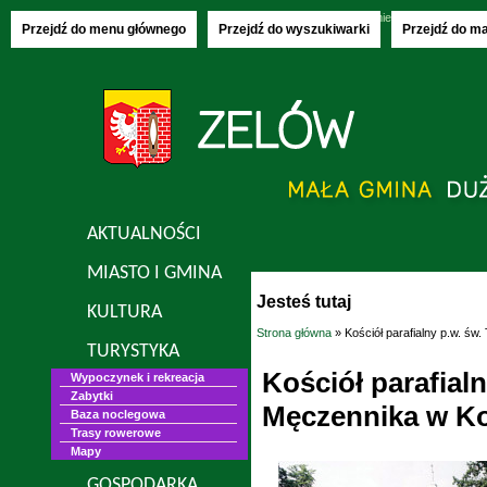
Sunday, 09.08.2026
imieniny:
Klary, Roma
Przejdź do menu głównego
Przejdź do wyszukiwarki
Przejdź do m
AKTUALNOŚCI
MIASTO I GMINA
Jesteś tutaj
KULTURA
Strona główna
» Kościół parafialny p.w. ś
TURYSTYKA
Kościół parafial
Wypoczynek i rekreacja
Zabytki
Męczennika w Ko
Baza noclegowa
Trasy rowerowe
Mapy
GOSPODARKA