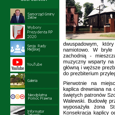
dwuspadowym, który 
namiotowo. W bryle 
zachodnią - mieszcz
muzyczny wsparty na 
główną i węższe prezb
do prezbiterium przyle
Pierwotnie na miejs
kaplica drewniana na
świętych patronów Szc
Walewski. Budowlę prz
wyposażyła żona S
Konsekracja kaplicy o