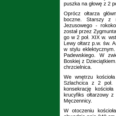
puszka na głowę z 2 po
Oprócz ołtarza głów
boczne. Starszy z 
Jezusowego - rokok
został przez Zygmunta
go w 2 poł. XIX w. ws
Lewy ołtarz p.w. św. 
w stylu eklektycznym
Padewskiego. W zwie
Boskiej z Dzieciątki
chrzcielnica.
We wnętrzu kościoła
Szlachcica z 2 poł. 
konsekrację kościoł
krucyfiks ołtarzowy 
Męczennicy.
W otoczeniu kościoł