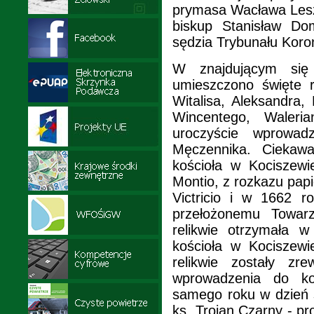
prymasa Wacława Leszc
biskup Stanisław Dom
sędzia Trybunału Koro
W znajdującym się 
umieszczono święte r
Witalisa, Aleksandra
Wincentego, Waleri
uroczyście wprowad
Męczennika. Ciekawa
kościoła w Kociszew
Montio, z rozkazu pap
Victricio i w 1662 r
przełożonemu Towar
relikwie otrzymała 
kościoła w Kociszew
relikwie zostały z
wprowadzenia do koc
samego roku w dzień ś
ks. Trojan Czarny - p