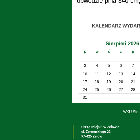
obwodzie pnia 340 cm,
KALENDARZ WYDAR
Sierpień 2026
p
w
ś
c
p
3
4
5
6
7
10
11
12
13
14
17
18
19
20
21
24
25
26
27
28
31
WKU Sier
Urząd Miejski w Zelowie
ul. Żeromskiego 23
97-425 Zelów