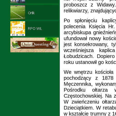
proboszcz z Widawy
relikwiarzy, znajdując
Po spłonięciu kapl
polecenia Księcia Hr
arcybiskupa gnieźnieńs
ufundował nowy kości
jest konsekrowany, t
wcześniejsza kaplic
Łobudzicach. Dopiero
roku ustanowił go kośc
We wnętrzu kościoła 
pochodzący z 1878 
Męczennika, wykonan
Pośrodku ołtarza
Częstochowskiej. Na z
W zwieńczeniu ołtar
Dzieciątkiem. W retabu
w kształcie trumny z 