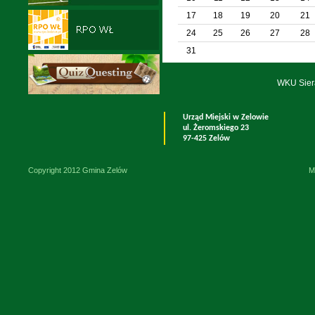
17
18
19
20
21
24
25
26
27
28
31
WKU Sier
Urząd Miejski w Zelowie
ul. Żeromskiego 23
97-425 Zelów
Copyright 2012 Gmina Zelów
M