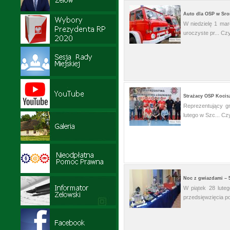
Auto dla OSP w Sr
W niedzielę 1 ma
uroczyste pr...
Czy
Strażacy OSP Kocis
Reprezentujący g
lutego w Szc...
Czy
Noc z gwiazdami – 
W piątek 28 lute
przedsięwzięcia po