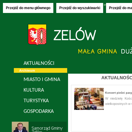
Czwartek, 06.08.2026
imieniny:
Jakuba, S
Przejdź do menu głównego
Przejdź do wyszukiwarki
Przejdź do m
AKTUALNOŚCI
Archiwum
AKTUALNOŚC
MIASTO I GMINA
KULTURA
Koncert pieśni pas
W niedzielę Kośc
TURYSTYKA
wielkopostnych w 
GOSPODARKA