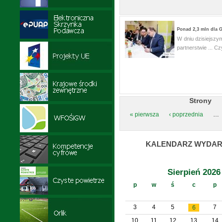
Ponad 2,3 mln dla 
W dniu dzisiejsz
partnerstwie ...
Czy
Strony
« pierwsza
‹ poprzednia
…
KALENDARZ WYDAR
Sierpień 2026
p
w
ś
c
p
3
4
5
7
6
10
11
12
13
14