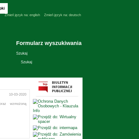
pki
Zmień język na:
english
Zmień język na:
deutsch
Formularz wyszukiwania
Szukaj
10-03-2020
oraz wzmożoną