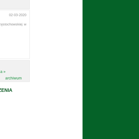
02-03-2020
zęstochowskiej w
ia »
archiwum
ZENIA