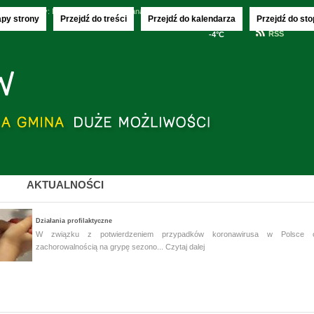
.2026
imieniny:
Donaty, Olechny i Kajetana
apy strony
Przejdź do treści
Przejdź do kalendarza
Przejdź do sto
RSS
-4°C
AKTUALNOŚCI
Działania profilaktyczne
W związku z potwierdzeniem przypadków koronawirusa w Polsce 
zachorowalnością na grypę sezono...
Czytaj dalej