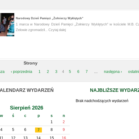
Narodowy Dzień Pamięci „Żołnierzy Wyklętych”
1 marca w Narodowy Dzień Pamięci „Żołnierzy Wyklętych” w kościele M.B. C
Zelowie zgromadzil...
Czytaj dalej
Strony
sza
‹ poprzednia
1
2
3
4
5
6
7
…
następna ›
ostatn
ALENDARZ WYDARZEŃ
NAJBLIŻSZE WYDAR
Brak nadchodzących wydarzeń
Sierpień 2026
w
ś
c
p
s
n
1
2
4
5
6
8
9
7
11
12
13
14
15
16