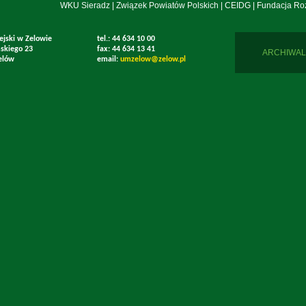
WKU Sieradz
|
Związek Powiatów Polskich
|
CEIDG
|
Fundacja Ro
ejski w Zelowie
tel.: 44 634 10 00
mskiego 23
fax: 44 634 13 41
ARCHIWAL
elów
email:
umzelow@zelow.pl