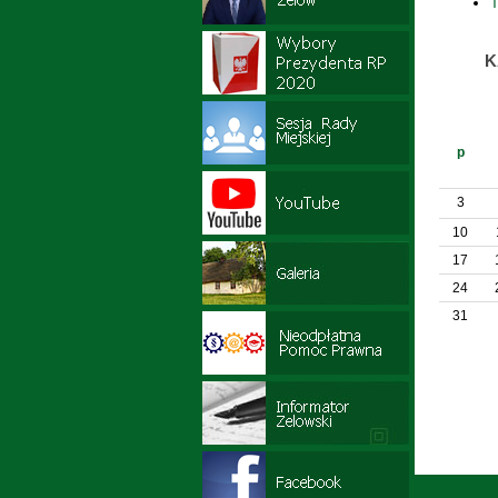
T
K
p
3
10
17
24
31