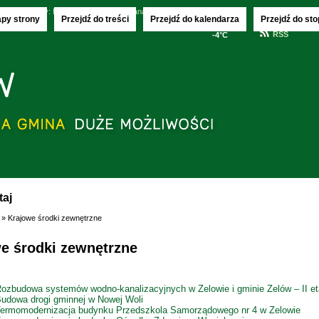
.2026
imieniny:
Donaty, Olechny i Kajetana
apy strony
Przejdź do treści
Przejdź do kalendarza
Przejdź do sto
RSS
-4°C
taj
» Krajowe środki zewnętrzne
e środki zewnętrzne
ozbudowa systemów wodno-kanalizacyjnych w Zelowie i gminie Zelów – II e
udowa drogi gminnej w Nowej Woli
ermomodernizacja budynku Przedszkola Samorządowego nr 4 w Zelowie