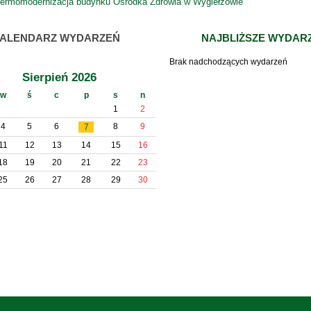
ermomodernizacja budynku Ośrodka Zdrowia w Wygiełzowie
ALENDARZ WYDARZEŃ
NAJBLIŻSZE WYDAR
Brak nadchodzących wydarzeń
Sierpień 2026
w
ś
c
p
s
n
1
2
4
5
6
8
9
7
11
12
13
14
15
16
18
19
20
21
22
23
25
26
27
28
29
30