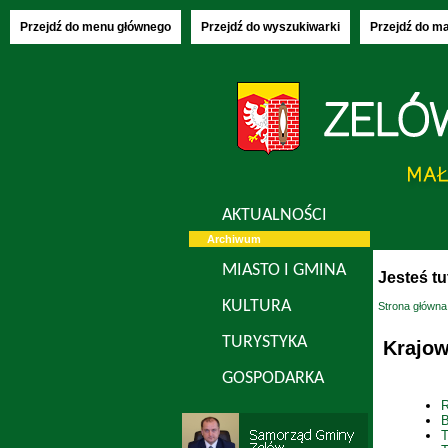
Piątek, 07.08
Przejdź do menu głównego
Przejdź do wyszukiwarki
Przejdź do m
AKTUALNOŚCI
Archiwum
MIASTO I GMINA
Jesteś tu
KULTURA
Strona główna
TURYSTYKA
Krajow
GOSPODARKA
R
B
T