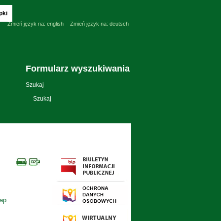
pki
Zmień język na:
english
Zmień język na:
deutsch
Formularz wyszukiwania
Szukaj
tap