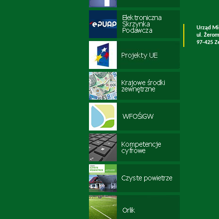
Urząd Mi
ul. Żero
97-425 Z