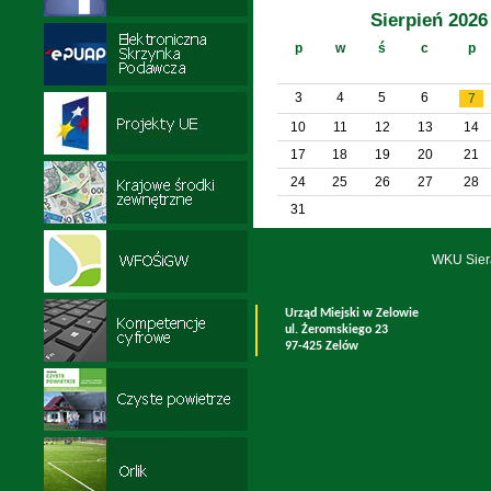
Sierpień 2026
p
w
ś
c
p
3
4
5
6
7
10
11
12
13
14
17
18
19
20
21
24
25
26
27
28
31
WKU Sier
Urząd Miejski w Zelowie
ul. Żeromskiego 23
97-425 Zelów