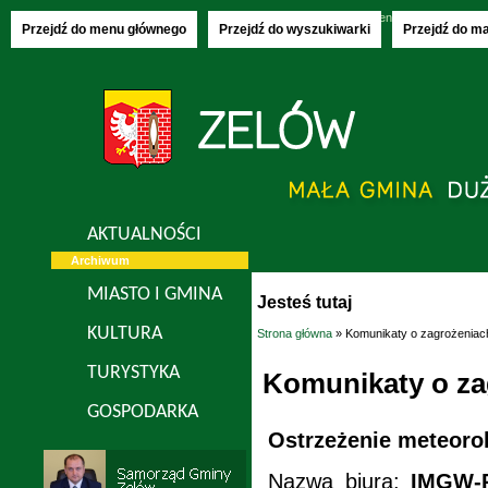
Piątek, 07.08.2026
imieniny:
Donaty, Olech
Przejdź do menu głównego
Przejdź do wyszukiwarki
Przejdź do m
AKTUALNOŚCI
Archiwum
MIASTO I GMINA
Jesteś tutaj
KULTURA
Strona główna
» Komunikaty o zagrożenia
TURYSTYKA
Komunikaty o z
GOSPODARKA
Ostrzeżenie meteoro
Nazwa biura:
IMGW-P