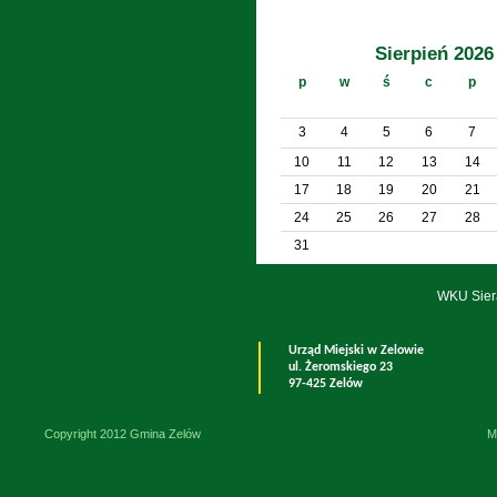
Sierpień 2026
p
w
ś
c
p
3
4
5
6
7
10
11
12
13
14
17
18
19
20
21
24
25
26
27
28
31
WKU Sier
Urząd Miejski w Zelowie
ul. Żeromskiego 23
97-425 Zelów
Copyright 2012 Gmina Zelów
M