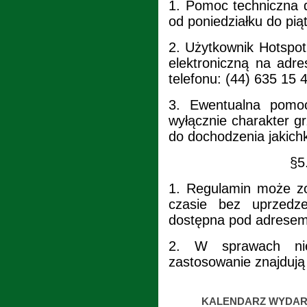
1.
Pomoc techniczna d
od poniedziałku do pią
2.
Użytkownik Hotspot
elektroniczną na adre
telefonu: (44) 635 15 
3.
Ewentualna pomo
wyłącznie charakter g
do dochodzenia jakic
§5
1.
Regulamin może z
czasie bez uprzedze
dostępna pod adresem
2.
W sprawach nie
zastosowanie znajdują
KALENDARZ WYDAR