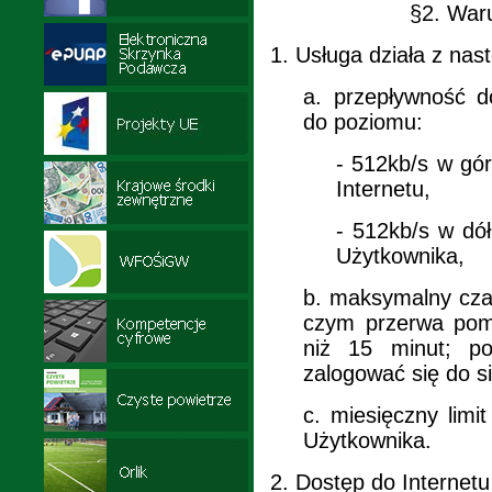
§2. Waru
1.
Usługa działa z nas
a.
przepływność d
do poziomu:
-
512kb/s w górę
Internetu,
-
512kb/s w dół 
Użytkownika,
b.
maksymalny czas 
czym przerwa pomi
niż 15 minut; p
zalogować się do s
c.
miesięczny limi
Użytkownika.
2.
Dostęp do Internet