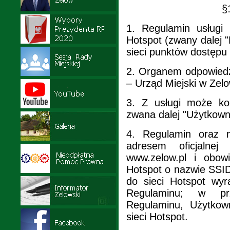
§
1.
Regulamin usługi
Hotspot (zwany dalej 
sieci punktów dostępu
2.
Organem odpowiedzi
– Urząd Miejski w Zel
3.
Z usługi może ko
zwana dalej "Użytkowni
4.
Regulamin oraz 
adresem oficjalnej
www.zelow.pl i obow
Hotspot o nazwie SSI
do sieci Hotspot wyr
Regulaminu; w prz
Regulaminu, Użytkow
sieci Hotspot.