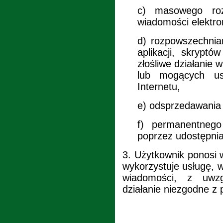
c)
masowego rozs
wiadomości elektro
d)
rozpowszechnian
aplikacji, skryptó
złośliwe działanie 
lub mogących us
Internetu,
e)
odsprzedawania 
f)
permanentneg
poprzez udostępni
3.
Użytkownik ponosi 
wykorzystuje usługę, w
wiadomości, z uwzg
działanie niezgodne 