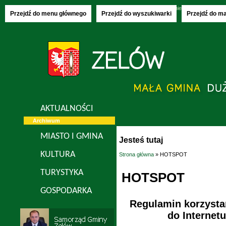
Sunday, 09.08.2026
imieniny:
Klary, Roma
Przejdź do menu głównego
Przejdź do wyszukiwarki
Przejdź do m
AKTUALNOŚCI
Archiwum
MIASTO I GMINA
Jesteś tutaj
KULTURA
Strona główna
» HOTSPOT
TURYSTYKA
HOTSPOT
GOSPODARKA
Regulamin korzysta
do Internet