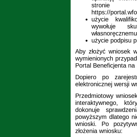
stronie
https://portal.wfo
użycie kwalifi
wywołuje sk
własnoręcznemu
użycie podpisu 
Aby złożyć wniosek w
wymienionych przypadk
Portal Beneficjenta n
Dopiero po zarejes
elektronicznej wersji w
Przedmiotowy wniosek
interaktywnego, któ
dokonuje sprawdze
powyższym dlatego ni
wnioski. Po pozytywn
złożenia wniosku: