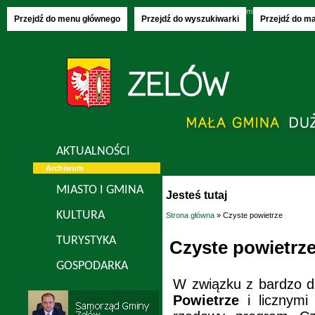
Saturday, 08.08.2026
imieniny:
Izy, Rajmu
Przejdź do menu głównego
Przejdź do wyszukiwarki
Przejdź do m
AKTUALNOŚCI
Archiwum
MIASTO I GMINA
Jesteś tutaj
KULTURA
Strona główna
» Czyste powietrze
TURYSTYKA
Czyste powietrz
GOSPODARKA
W związku z bardzo 
Powietrze
i licznymi