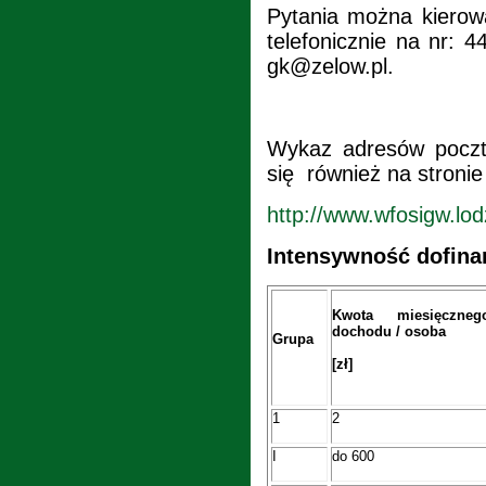
Pytania można kierow
telefonicznie na nr: 
gk@zelow.pl.
Wykaz adresów poczty
się również na stronie
http://www.wfosigw.lo
Intensywność dofina
Kwota miesięczneg
dochodu / osoba
Grupa
[zł]
1
2
I
do 600