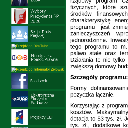
rządowy program Cz
fizycznych, które s
środków finansowych
charakterystykę ene
programu jest zmniejs
zanieczyszczeń wp
jednorodzinne. Inwes
tego programu to m. 
paliwo stałe oraz te
Działania te nie tylk
zwiększą domowy budż
Szczegóły programu:
Formy dofinansowani
pożyczka łącznie.
Korzystając z progra
kosztów. Maksymalny
dotacja to 53 tys. zł. 
tys. zł., dodatkowe 