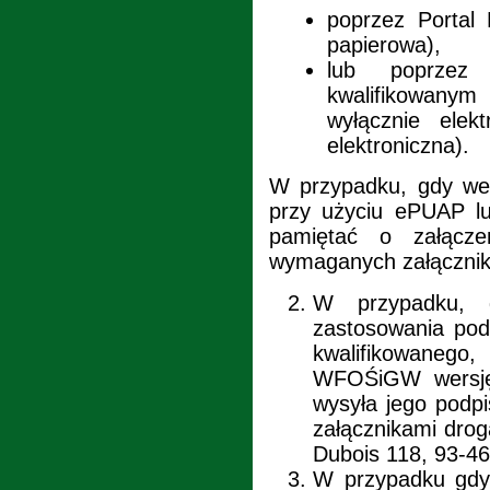
poprzez Portal
papierowa),
lub poprzez 
kwalifikowanym
wyłącznie elek
elektroniczna).
W przypadku, gdy wer
przy użyciu ePUAP lu
pamiętać o załączen
wymaganych załącznik
W przypadku, 
zastosowania pod
kwalifikowanego
WFOŚiGW wersję 
wysyła jego podp
załącznikami dro
Dubois 118, 93-46
W przypadku gdy