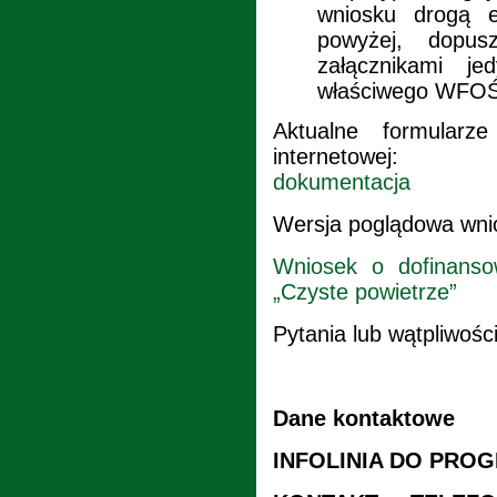
wniosku drogą 
powyżej, dopus
załącznikami je
właściwego WFOŚi
Aktualne formular
internetow
dokumentacja
Wersja poglądowa wnio
Wniosek o dofinanso
„Czyste powietrze”
Pytania lub wątpliwośc
Dane kontaktowe
INFOLINIA DO PRO