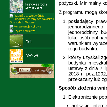
pożyczki. Minimalny kos
Z programu mogą skor
posiadający praw
jednorodzinnego
jednorodzinny b
kilku osób dofina
warunkiem wyrażen
tego budynku.
którzy uzyskali z
budynku mieszkal
ustawy z dnia 7 l
2018 r. poz.1202,
przekazany lub zg
Sposób złożenia wni
Elektronicznie pop
aplikację inter